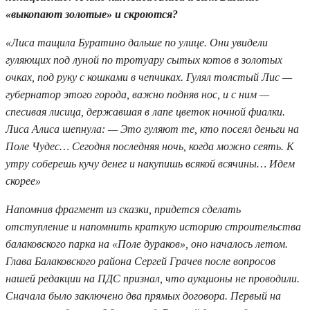
«выкопают золотые» и скроются?
«Лиса тащила Буратино дальше по улице. Они увидели
гуляющих под луной по тротуару сытых котов в золотых
очках, под руку с кошками в чепчиках. Гулял толстый Лис —
губернатор этого города, важно подняв нос, и с ним —
спесивая лисица, державшая в лапе цветок ночной фиалки.
Лиса Алиса шепнула: — Это гуляют те, кто посеял деньги на
Поле Чудес… Сегодня последняя ночь, когда можно сеять. К
утру соберешь кучу денег и накупишь всякой всячины… Идем
скорее»
Напомнив фрагмент из сказки, придется сделать
отступление и напомнить краткую историю строительства
балаковского парка на «Поле дураков», оно началось летом.
Глава Балаковского района Сергей Грачев после вопросов
нашей редакции на ПДС признал, что аукционы не проводили.
Сначала было заключено два прямых договора. Первый на