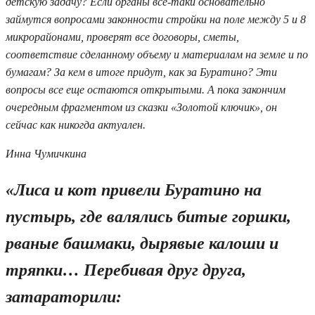
детскую задачу? Если органы все-таки основательно
займутся вопросами законности стройки на поле между 5 и 8
микрорайонами, проверят все договоры, сметы,
соответствие сделанному объему и материалам на земле и по
бумагам? За кем в итоге придут, как за Буратино? Эти
вопросы все еще остаются открытыми. А пока закончим
очередным фрагментом из сказки «Золотой ключик», он
сейчас как никогда актуален.
Инна Чумичкина
«Лиса и кот привели Буратино на
пустырь, где валялись битые горшки,
рваные башмаки, дырявые калоши и
тряпки… Перебивая друг друга,
затараторили: