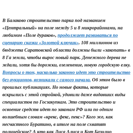
25.10.2021 17:37
7
В Балаково строительство парка под названием
«Центральный» на поле между 5 и 8 микрорайонами, на
любимом «Поле дураков»,
продолжает развиваться по
сценарию сказки «Золотой ключик»
. 108 миллионов из
бюджета Саратовской области должны были «закопать» в
8 Га земли, чтобы вырос новый парк. Денежного дерева не
ждали, хотя бы дорожки, озеленение, новую городскую елку.
Вопросы о том, насколько законно идет это строительство
без аукционов, возникали с самого начала.
Об этом было в
прошлых публикациях. Но новые факты, которые
вскрылись с этой стройкой, удивили даже видавших виды
специалистов по Госзакупкам. Это строительство и
освоение средств идет по законам РФ или по одним
волшебным словам «крекс, фекс, пекс»? Кого же, как
несчастного Буратино, в итоге на поле схватят
полицейские? А кто как Лиса Алиса и Кот Базилио