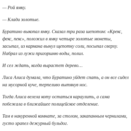
— Рой ямку.
— Клади золотые.
Буратино выкопал ямку. Сказал три раза шепотом: «Крекс,
фекс, пекс», положил в ямку четыре золотые монеты,
засыпал, из кармана вынул щепотку соли, посыпал сверху.
Набрал из лужи пригоршню воды, полил.
И сел ждать, когда вырастет дерево…
Лиса Алиса думала, что Буратино уйдет спать, а он все сидел
на мусорной куче, терпеливо вытянув нос.
Тогда Алиса велела коту остаться караулить, а сама
побежала в ближайшее полицейское отделение.
Там в накуренной комнате, за столом, закапанным чернилами,
густо храпел дежурный бульдог.