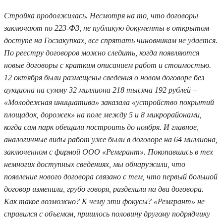
Стройка продолжилась. Несмотря на то, что договоры
заключают по 223-ФЗ, не публикую документы в открытом
доступе на Госзакупках, все спрятать чиновникам не удается.
По реестру договоров можно следить, когда появляются
новые договоры с кратким описанием работ и стоимостью.
12 октября были размещены сведения о новом договоре без
аукциона на сумму 32 миллиона 218 тысяча 192 рублей –
«Молодежная инициатива» заказала «устройство покрытий
площадок, дорожек» на поле между 5 и 8 микрорайонами,
когда сам парк обещали построить до ноября. И главное,
аналогичные виды работ уже были в договоре на 64 миллиона,
заключенном с фирмой ООО «Ремгрант». Покопавшись в тех
немногих доступных сведениях, мы обнаружили, что
появление нового договора связано с тем, что первый большой
договор изменили, грубо говоря, разделили на два договора.
Как такое возможно? К чему эти фокусы? «Ремгрант» не
справился с объемом, пришлось половину другому подрядчику