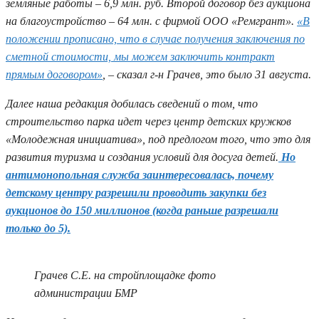
земляные работы – 6,9 млн. руб. Второй договор без аукциона
на благоустройство – 64 млн. с фирмой ООО «Ремгрант».
«В
положении прописано, что в случае получения заключения по
сметной стоимости, мы можем заключить контракт
прямым договором»
, – сказал г-н Грачев, это было 31 августа.
Далее наша редакция добилась сведений о том, что
строительство парка идет через центр детских кружков
«Молодежная инициатива», под предлогом того, что это для
развития туризма и создания условий для досуга детей.
Но
антимонопольная служба заинтересовалась, почему
детскому центру разрешили проводить закупки без
аукционов до 150 миллионов (когда раньше разрешали
только до 5).
Грачев С.Е. на стройплощадке фото
администрации БМР