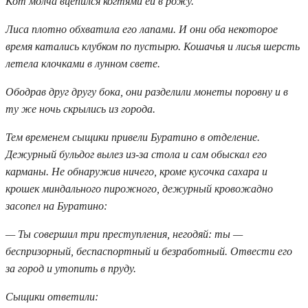
Кот молча вцепился когтями ей в рожу.
Лиса плотно обхватила его лапами. И они оба некоторое
время катались клубком по пустырю. Кошачья и лисья шерсть
летела клочками в лунном свете.
Ободрав друг другу бока, они разделили монеты поровну и в
ту же ночь скрылись из города.
Тем временем сыщики привели Буратино в отделение.
Дежурный бульдог вылез из-за стола и сам обыскал его
карманы. Не обнаружив ничего, кроме кусочка сахара и
крошек миндального пирожного, дежурный кровожадно
засопел на Буратино:
— Ты совершил три преступления, негодяй: ты —
беспризорный, беспаспортный и безработный. Отвести его
за город и утопить в пруду.
Сыщики ответили: