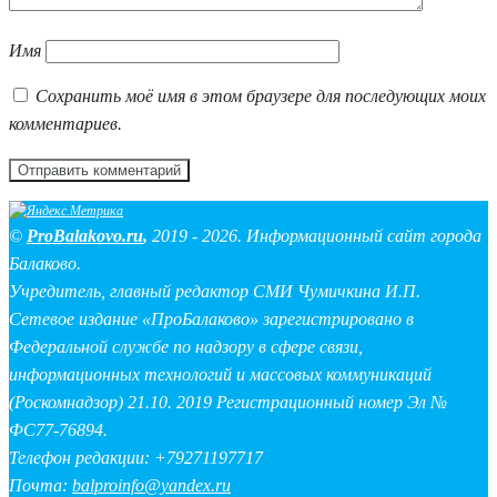
Имя
Сохранить моё имя в этом браузере для последующих моих
комментариев.
©
ProBalakovo.ru
,
2019 - 2026. Информационный сайт города
Балаково.
Учредитель, главный редактор СМИ Чумичкина И.П.
Сетевое издание «ПроБалаково» зарегистрировано в
Федеральной службе по надзору в сфере связи,
информационных технологий и массовых коммуникаций
(Роскомнадзор) 21.10. 2019 Регистрационный номер Эл №
ФС77-76894.
Телефон редакции: +79271197717
Почта:
balproinfo@yandex.ru