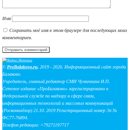
Имя
Сохранить моё имя в этом браузере для последующих моих
комментариев.
©
ProBalakovo.ru
,
2019 - 2026. Информационный сайт города
Балаково.
Учредитель, главный редактор СМИ Чумичкина И.П.
Сетевое издание «ПроБалаково» зарегистрировано в
Федеральной службе по надзору в сфере связи,
информационных технологий и массовых коммуникаций
(Роскомнадзор) 21.10. 2019 Регистрационный номер Эл №
ФС77-76894.
Телефон редакции: +79271197717