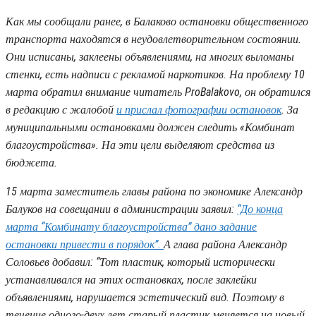
Как мы сообщали ранее, в Балаково остановки общественного
транспорта находятся в неудовлетворительном состоянии.
Они исписаны, заклеены объявлениями, на многих выломаны
стенки, есть надписи с рекламой наркотиков. На проблему 10
марта обратил внимание читатель ProBalakovo, он обратился
в редакцию с жалобой
и прислал фотографии остановок
. За
муниципальными остановками должен следить «Комбинат
благоустройства». На эти цели выделяют средства из
бюджета.
15 марта заместитель главы района по экономике Александр
Балуков на совещании в администрации заявил:
“До конца
марта “Комбинату благоустройства” дано задание
остановки привести в порядок”.
А глава района Александр
Соловьев добавил: “Тот пластик, который исторически
устанавливался на этих остановках, после заклейки
объявлениями, нарушается эстетический вид. Поэтому в
течение одного-двух лет старый пластик меняется на новый.