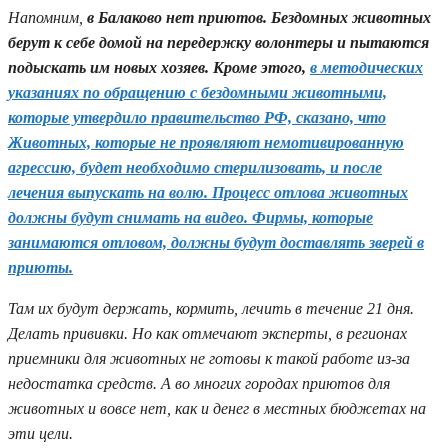
Напомним,
в Балаково нет приютов. Бездомных животных
берут к себе домой на передержку волонтеры и пытаются
подыскать им новых хозяев. Кроме этого,
в методических
указаниях по обращению с бездомными животными,
которые утвердило правительство РФ, сказано, что
Животных, которые не проявляют немотивированную
агрессию, будет необходимо стерилизовать, и после
лечения выпускать на волю. Процесс отлова животных
должны будут снимать на видео. Фирмы, которые
занимаются отловом, должны будут доставлять зверей в
приюты.
Там их будут держать, кормить, лечить в течение 21 дня.
Делать прививки. Но как отмечают эксперты, в регионах
приемники для животных не готовы к такой работе из-за
недостатка средств. А во многих городах приютов для
животных и вовсе нет, как и денег в местных бюджетах на
эти цели.