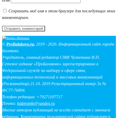
Имя
Сохранить моё имя в этом браузере для последующих моих
комментариев.
©
ProBalakovo.ru
,
2019 - 2026. Информационный сайт города
Балаково.
Учредитель, главный редактор СМИ Чумичкина И.П.
Сетевое издание «ПроБалаково» зарегистрировано в
Федеральной службе по надзору в сфере связи,
информационных технологий и массовых коммуникаций
(Роскомнадзор) 21.10. 2019 Регистрационный номер Эл №
ФС77-76894.
Телефон редакции: +79271197717
Почта:
balproinfo@yandex.ru
Мнение авторов публикаций не всегда совпадает с мнением
редакции. Комментарии пользователей сайта публикуются