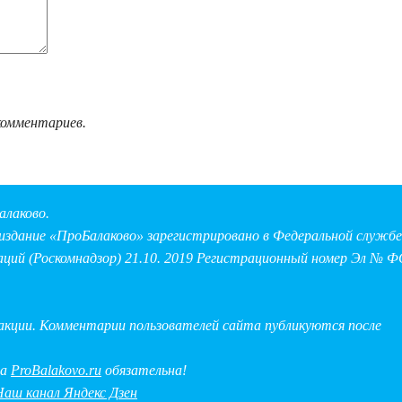
комментариев.
алаково.
здание «ПроБалаково» зарегистрировано в Федеральной службе 
аций (Роскомнадзор) 21.10. 2019 Регистрационный номер Эл № Ф
дакции. Комментарии пользователей сайта публикуются после
на
ProBalakovo.ru
обязательна!
Наш канал Яндекс Дзен