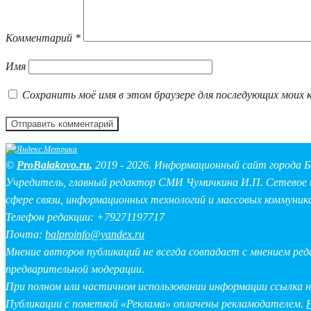
Комментарий
*
Имя
Сохранить моё имя в этом браузере для последующих моих 
©
ProBalakovo.ru
,
2019 - 2026. Информационный сайт города Б
Учредитель, главный редактор СМИ Чумичкина И.П. Сетевое и
сфере связи, информационных технологий и массовых коммуник
Телефон редакции: +79271197717
Почта:
balproinfo@yandex.ru
Мнение авторов публикаций не всегда совпадает с мнением ре
предварительной модерации.
При полном или частичном использовании информации ссылка 
Публикации с пометкой «Реклама» оплачены рекламодателем.