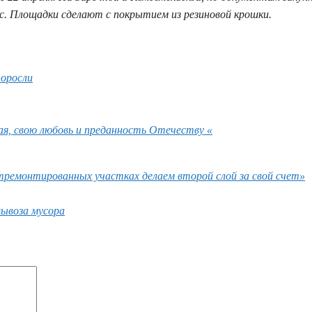
с. Площадки сделают с покрытием из резиновой крошки.
поросли
ая, свою любовь и преданность Отечеству «
тремонтированных участках делаем второй слой за свой счет»
вывоза мусора