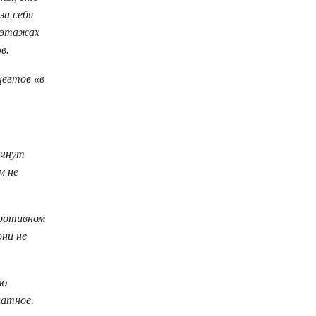
за себя
м этажах
в.
цевтов «в
ачнут
м не
противном
они не
ую
латное.