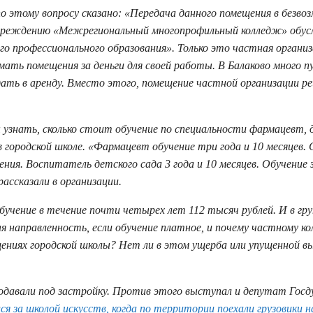
о этому вопросу сказано: «Передача данного помещения в безвоз
учреждению «Межрегиональный многопрофильный колледж» обус
о профессионального образования». Только это частная организ
ать помещения за деньги для своей работы. В Балаково много 
ть в аренду. Вместо этого, помещение частной организации р
 узнать, сколько стоит обучение по специальности фармацевт, 
 городской школе. «Фармацевт обучение три года и 10 месяцев
ения. Воспитатель детского сада 3 года и 10 месяцев. Обучение 
рассказали в организации.
бучение в течение почти четырех лет 112 тысяч рублей. И в гр
ая направленность, если обучение платное, и почему частному к
ниях городской школы? Нет ли в этом ущерба или упущенной в
родавали под застройку. Против этого выступал и депутат Гос
я за школой искусств, когда по территории поехали грузовики н