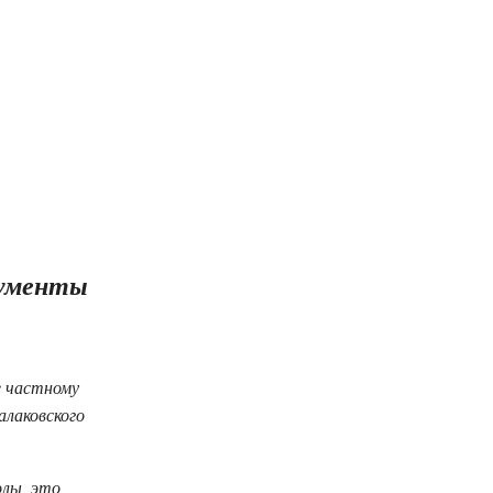
кументы
е частному
лаковского
олы, это