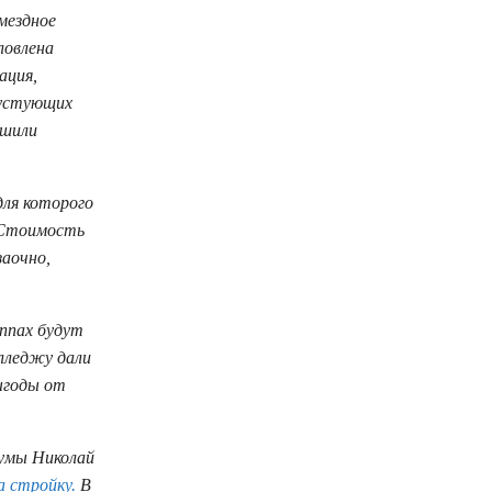
мездное
ловлена
ация,
пустующих
ешили
для которого
. Стоимость
заочно,
уппах будут
олледжу дали
ыгоды от
думы Николай
а стройку.
В