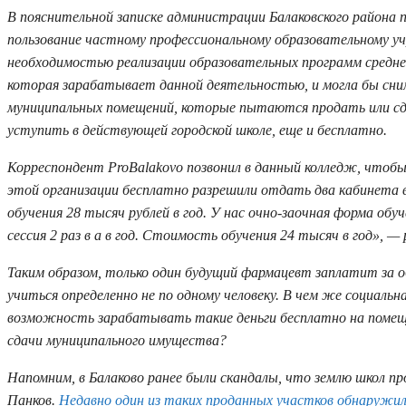
В пояснительной записке администрации Балаковского района п
пользование частному профессиональному образовательному 
необходимостью реализации образовательных программ среднег
которая зарабатывает данной деятельностью, и могла бы сним
муниципальных помещений, которые пытаются продать или сда
уступить в действующей городской школе, еще и бесплатно.
Корреспондент ProBalakovo позвонил в данный колледж, чтобы
этой организации бесплатно разрешили отдать два кабинета в
обучения 28 тысяч рублей в год. У нас очно-заочная форма обуч
сессия 2 раз в а в год. Стоимость обучения 24 тысяч в год», — 
Таким образом, только один будущий фармацевт заплатит за о
учиться определенно не по одному человеку. В чем же социальн
возможность зарабатывать такие деньги бесплатно на помеще
сдачи муниципального имущества?
Напомним, в Балаково ранее были скандалы, что землю школ п
Панков.
Недавно один из таких проданных участков обнаружилс