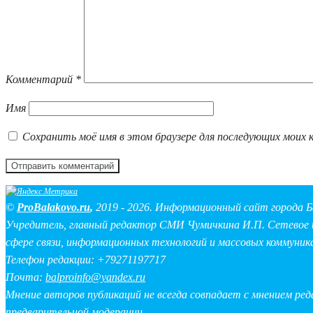
Комментарий
*
Имя
Сохранить моё имя в этом браузере для последующих моих 
©
ProBalakovo.ru
,
2019 - 2026. Информационный сайт города Б
Учредитель, главный редактор СМИ Чумичкина И.П. Сетевое и
сфере связи, информационных технологий и массовых коммуник
Телефон редакции: +79271197717
Почта:
balproinfo@yandex.ru
Мнение авторов публикаций не всегда совпадает с мнением ре
предварительной модерации.