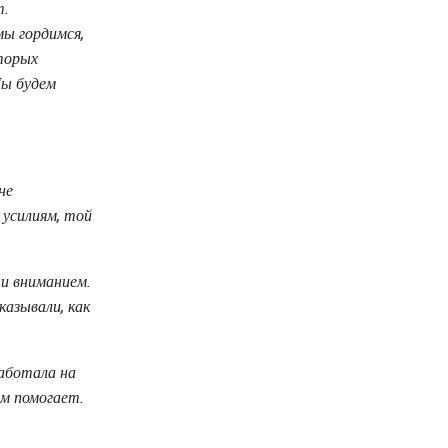
т.
мы гордимся,
торых
Мы будем
не
 усилиям, той
и вниманием.
казывали, как
аботала на
ам помогает.