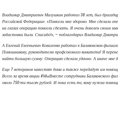
Владимир Дмитриевич Милушкин работал 38 лет, был бригади
Российской Федерации». «Помогли мне здорово. Мне сделали опера
на глазах операцию помогли сделать. Я очень доволен своим зав
забастовки были. Спасибо!», — поблагодарил Владимир Дмитри
А Евгений Евгеньевич Коваленко работал в Балаковском филиал
Помошникову, руководителю профсоюзного комитета! Я перенес
найти большую сумму. Операцию сделали удачно. А иначе мне да
Еще 7 ветеранов навестят дома и также передадут им помощь
Всего за время акции #МыВместе сотрудники Балаковского фи
около 750-ти тысяч рублей. И пока есть те, кому нужна помощ