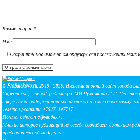
Комментарий
*
Имя
Сохранить моё имя в этом браузере для последующих моих 
©
ProBalakovo.ru
,
2019 - 2026. Информационный сайт города Бал
Учредитель, главный редактор СМИ Чумичкина И.П. Сетевое и
сфере связи, информационных технологий и массовых коммуник
Телефон редакции: +79271197717
Почта:
balproinfo@yandex.ru
Мнение авторов публикаций не всегда совпадает с мнением ре
предварительной модерации.