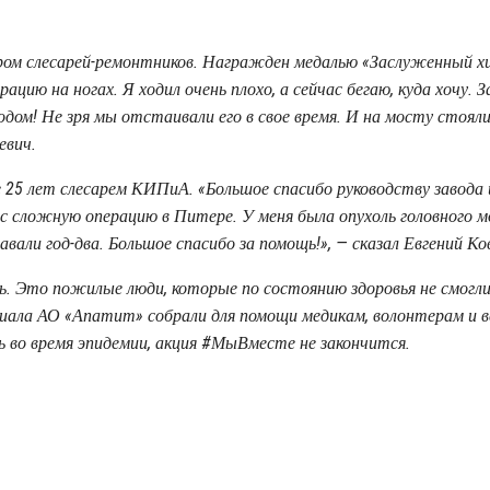
ром слесарей-ремонтников. Награжден медалью «Заслуженный х
цию на ногах. Я ходил очень плохо, а сейчас бегаю, куда хочу. З
одом! Не зря мы отстаивали его в свое время. И на мосту стояли
евич.
е 25 лет слесарем КИПиА. «Большое спасибо руководству завода
 сложную операцию в Питере. У меня была опухоль головного м
вали год-два. Большое спасибо за помощь!», — сказал Евгений Ко
. Это пожилые люди, которые по состоянию здоровья не смогли
лиала АО «Апатит» собрали для помощи медикам, волонтерам и 
ь во время эпидемии, акция #МыВместе не закончится.