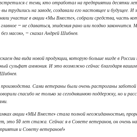
встретился с теми, кто отработал на предприятии десятки ле
вы трудились на заводе, создавали его настоящее и будущее. И 
яли участие в акции «Мы Вместе», собрали средства, часть ко
 главное — не сдаваться, эпидемия рано или поздно закончится. 
без масок», — сказал Андрей Шибнев.
каем два вида новой продукции, которую больше нигде в России 
ный сульфат аммония. И это возможно сейчас благодаря вашим
 Шибнев.
 производства. Сами ветераны были очень растроганы заботой 
оворили спасибо не только за сегодняшнюю поддержку, но и расс
ями.
рамках акции «МЫ Вместе» стала полной неожиданностью, прор
лет, это 50 лет стажа. Сейчас я в Совете ветеранов, он очень н
дприятия и Совету ветеранов!»