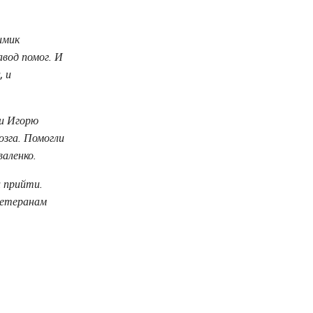
имик
авод помог. И
, и
 и Игорю
озга. Помогли
валенко.
 прийти.
ветеранам