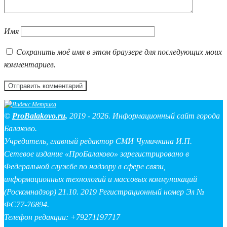
Имя
Сохранить моё имя в этом браузере для последующих моих
комментариев.
©
ProBalakovo.ru
,
2019 - 2026. Информационный сайт города
Балаково.
Учредитель, главный редактор СМИ Чумичкина И.П.
Сетевое издание «ПроБалаково» зарегистрировано в
Федеральной службе по надзору в сфере связи,
информационных технологий и массовых коммуникаций
(Роскомнадзор) 21.10. 2019 Регистрационный номер Эл №
ФС77-76894.
Телефон редакции: +79271197717