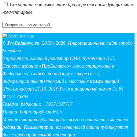
Сохранить моё имя в этом браузере для последующих моих
комментариев.
©
ProBalakovo.ru
,
2019 - 2026. Информационный сайт города
Балаково.
Учредитель, главный редактор СМИ Чумичкина И.П.
Сетевое издание «ПроБалаково» зарегистрировано в
Федеральной службе по надзору в сфере связи,
информационных технологий и массовых коммуникаций
(Роскомнадзор) 21.10. 2019 Регистрационный номер Эл №
ФС77-76894.
Телефон редакции: +79271197717
Почта:
balproinfo@yandex.ru
Мнение авторов публикаций не всегда совпадает с мнением
редакции. Комментарии пользователей сайта публикуются
после предварительной модерации.