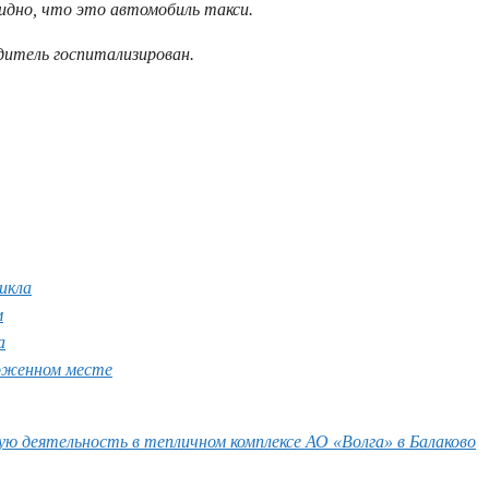
идно, что это автомобиль такси.
дитель госпитализирован.
икла
м
а
ложенном месте
ю деятельность в тепличном комплексе АО «Волга» в Балаково