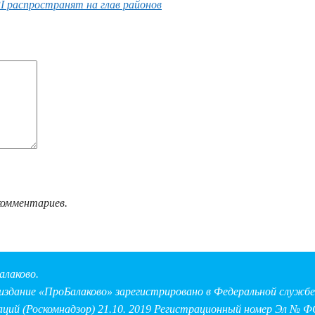
 распространят на глав районов
комментариев.
алаково.
здание «ПроБалаково» зарегистрировано в Федеральной службе 
аций (Роскомнадзор) 21.10. 2019 Регистрационный номер Эл № Ф