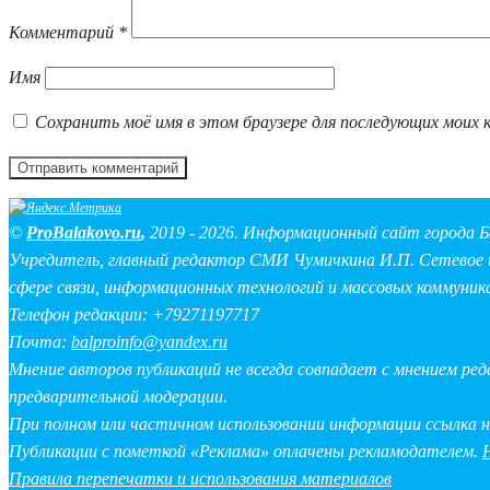
Комментарий
*
Имя
Сохранить моё имя в этом браузере для последующих моих 
©
ProBalakovo.ru
,
2019 - 2026. Информационный сайт города Б
Учредитель, главный редактор СМИ Чумичкина И.П. Сетевое и
сфере связи, информационных технологий и массовых коммуник
Телефон редакции: +79271197717
Почта:
balproinfo@yandex.ru
Мнение авторов публикаций не всегда совпадает с мнением ре
предварительной модерации.
При полном или частичном использовании информации ссылка 
Публикации с пометкой «Реклама» оплачены рекламодателем.
Правила перепечатки и использования материалов