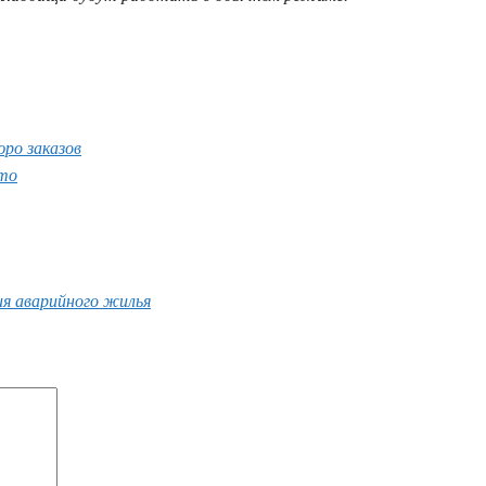
юро заказов
сто
ия аварийного жилья