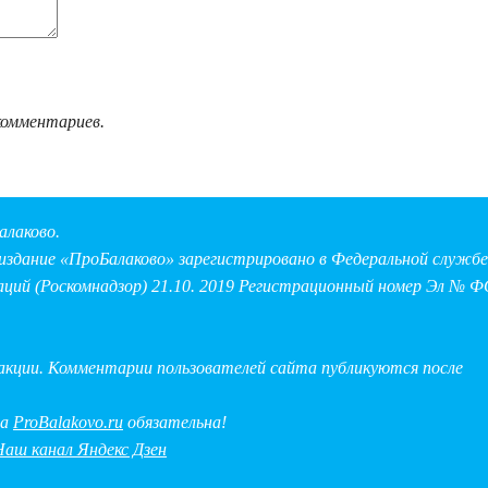
комментариев.
алаково.
здание «ПроБалаково» зарегистрировано в Федеральной службе 
аций (Роскомнадзор) 21.10. 2019 Регистрационный номер Эл № Ф
дакции. Комментарии пользователей сайта публикуются после
на
ProBalakovo.ru
обязательна!
Наш канал Яндекс Дзен