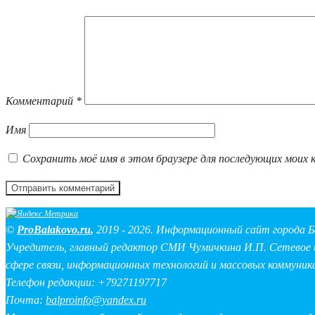
Комментарий
*
Имя
Сохранить моё имя в этом браузере для последующих моих 
©
ProBalakovo.ru
,
2019 - 2026. Информационный сайт города Б
Учредитель, главный редактор СМИ Чумичкина И.П. Сетевое и
сфере связи, информационных технологий и массовых коммуник
Телефон редакции: +79271197717
Почта:
balproinfo@yandex.ru