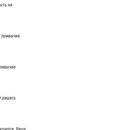
ыть на
а привычка
привычка
ё решать
хочется. Ваша