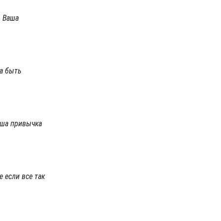
. Ваша
ка быть
Ваша привычка
 если все так