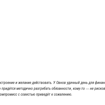
астроение и желание действовать. У Овнов удачный день для финанс
придётся методично разгребать обязанности, кому-то — не рискова
компромисс с совестью приведёт к сожалению.