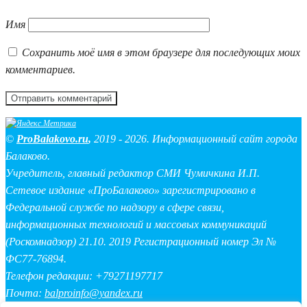
Имя
Сохранить моё имя в этом браузере для последующих моих
комментариев.
©
ProBalakovo.ru
,
2019 - 2026. Информационный сайт города
Балаково.
Учредитель, главный редактор СМИ Чумичкина И.П.
Сетевое издание «ПроБалаково» зарегистрировано в
Федеральной службе по надзору в сфере связи,
информационных технологий и массовых коммуникаций
(Роскомнадзор) 21.10. 2019 Регистрационный номер Эл №
ФС77-76894.
Телефон редакции: +79271197717
Почта:
balproinfo@yandex.ru