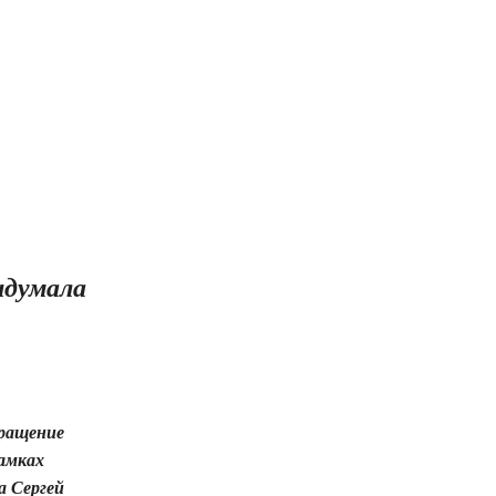
идумала
бращение
рамках
а Сергей