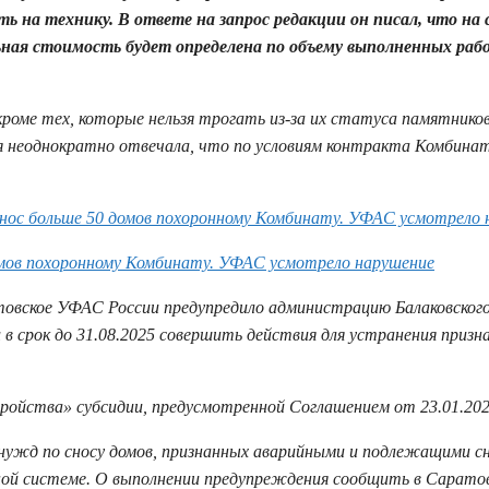
 на технику. В ответе на запрос редакции он писал, что на 
ьная стоимость будет определена по объему выполненных раб
 кроме тех, которые нельзя трогать из-за их статуса памятнико
ия неоднократно отвечала, что по условиям контракта Комбин
снос больше 50 домов похоронному Комбинату. УФАС усмотрело 
домов похоронному Комбинату. УФАС усмотрело нарушение
атовское УФАС России предупредило администрацию Балаковског
в срок до 31.08.2025 совершить действия для устранения призн
йства» субсидии, предусмотренной Соглашением от 23.01.202
нужд по сносу домов, признанных аварийными и подлежащими сн
ной системе. О выполнении предупреждения сообщить в Сарат