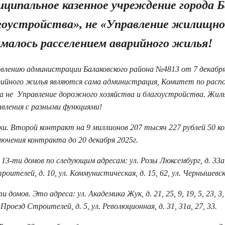
ципальное казенное учреждение города Б
агоустройства», не «Управление жилищно
ималось расселением аварийного жилья!
лению администрации Балаковского района №4813 от 7 декабря
арийного жилья являются сама администрация, Комитет по рас
а не Управление дорожного хозяйства и благоустройства. Жиль
вления с разными функциями!
ки. Второй контракт на 9 миллионов 207 тысяч 227 рублей 50 ко
лючения контракта до 20 декабря 2025г.
3-ти домов по следующим адресам: ул. Розы Люксембург, д. 33а, 
троителей, д. 10, ул. Коммунистическая, д. 15, 62, ул. Чернышевско
мов. Это адреса: ул. Академика Жук, д. 21, 25, 9, 19, 5, 23, 3, 
. Проезд Строителей, д. 5, ул. Революционная, д. 31, 31а, 27, 33.