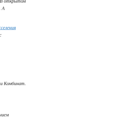
? В открытом
. А
сселения
с
ти Комбинат.
нием