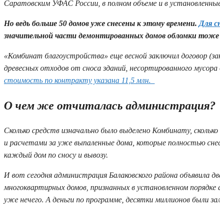
Саратовским УФАС России, в полном объеме и в установленные 
Но ведь больше 50 домов уже снесены к этому времени.
Для с
значительной части демонтированных домов обломки тоже 
«Комбинат благоустройства» еще весной заключил договор (за
древесных отходов от сноса зданий, несортированного мусора 
стоимость по контракту указана 11,5 млн.
О чем же отчиталась администрация?
Сколько средств изначально было выделено Комбинату, сколько 
и расчетами за уже выпаленные дома, которые полностью снес
каждый дом по сносу и вывозу.
И вот сегодня администрация Балаковского района объявила дв
многоквартирных домов, признанных в установленном порядке а
уже нечего. А деньги по программе, десятки миллионов были 