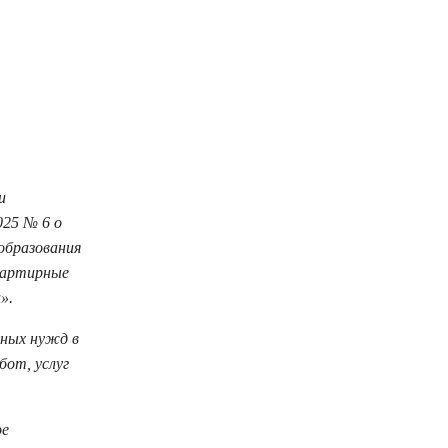
и
25 № 6 о
образования
вартирные
».
ьных нужд в
бот, услуг
ое