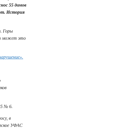
снос 55 домов
от. История
в. Горы
ат может это
нарушение».
о
аков
5 № 6.
осу, в
овское УФАС