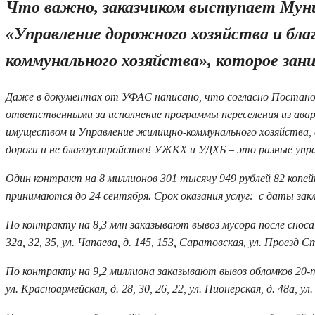
Что важно, заказчиком выступает Муни
«Управление дорожного хозяйства и бл
коммунального хозяйства», которое зан
Даже в документах от УФАС написано, что согласно Постанов
ответственными за исполнение программы переселения из ав
имуществом и Управление жилищно-коммунального хозяйства, 
дороги и не благоустройство! УЖКХ и УДХБ – это разные упра
Один контракт на 8 миллионов 301 тысячу 949 рублей 82 копей
принимаются до 24 сентября. Срок оказания услуг: с даты зак
По контракту на 8,3 млн заказывают вывоз мусора после сноса 1
32а, 32, 35, ул. Чапаева, д. 145, 153, Саратовская, ул. Проезд С
По контракту на 9,2 миллиона заказывают вывоз обломков 20-ти до
ул. Красноармейская, д. 28, 30, 26, 22, ул. Пионерская, д. 48а, ул