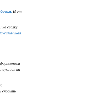
абочим.
И от
 на свалку
Максимальная
 оформлением
и аукцион на
са
ь сносить