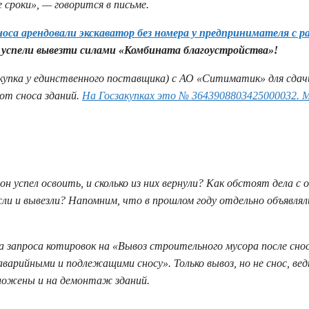
сроки», — говорится в письме.
носа арендовали экскаватор без номера у предпринимателя с р
успели вывезти силами «Комбината благоустройства»!
купка у единственного поставщика) с АО «Ситиматик» для сдачи
от сноса зданий.
На Госзакупках это № 3643908803425000032. 
он успел освоить, и сколько из них вернули? Как обстоят дела с
ли и вывезли? Напомним, что в прошлом году отдельно объявлял
а запроса котировок на «Вывоз строительного мусора после сно
варийными и подлежащими сносу». Только вывоз, но не снос, вед
заложены и на демонтаж зданий.