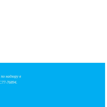
по надзору в
С77-76894.