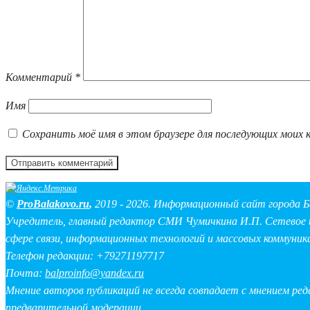
Комментарий
*
Имя
Сохранить моё имя в этом браузере для последующих моих 
©
ProBalakovo.ru
,
2019 - 2026. Информационный сайт города Б
Учредитель, главный редактор СМИ Чумичкина И.П. Сетевое и
сфере связи, информационных технологий и массовых коммуник
Телефон редакции: +79271197717
Почта:
balproinfo@yandex.ru
Мнение авторов публикаций не всегда совпадает с мнением ре
предварительной модерации.