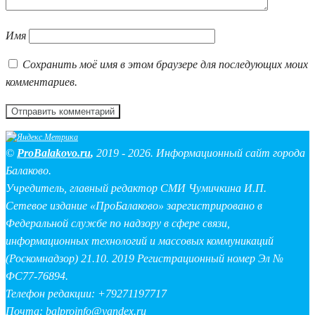
Имя
Сохранить моё имя в этом браузере для последующих моих
комментариев.
©
ProBalakovo.ru
,
2019 - 2026. Информационный сайт города
Балаково.
Учредитель, главный редактор СМИ Чумичкина И.П.
Сетевое издание «ПроБалаково» зарегистрировано в
Федеральной службе по надзору в сфере связи,
информационных технологий и массовых коммуникаций
(Роскомнадзор) 21.10. 2019 Регистрационный номер Эл №
ФС77-76894.
Телефон редакции: +79271197717
Почта:
balproinfo@yandex.ru