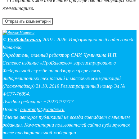
Сохранить моё имя в этом браузере для последующих моих
комментариев.
©
ProBalakovo.ru
,
2019 - 2026. Информационный сайт города
Балаково.
Учредитель, главный редактор СМИ Чумичкина И.П.
Сетевое издание «ПроБалаково» зарегистрировано в
Федеральной службе по надзору в сфере связи,
информационных технологий и массовых коммуникаций
(Роскомнадзор) 21.10. 2019 Регистрационный номер Эл №
ФС77-76894.
Телефон редакции: +79271197717
Почта:
balproinfo@yandex.ru
Мнение авторов публикаций не всегда совпадает с мнением
редакции. Комментарии пользователей сайта публикуются
после предварительной модерации.