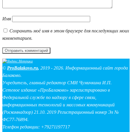
Имя
Сохранить моё имя в этом браузере для последующих моих
комментариев.
©
ProBalakovo.ru
,
2019 - 2026. Информационный сайт города
Балаково.
Учредитель, главный редактор СМИ Чумичкина И.П.
Сетевое издание «ПроБалаково» зарегистрировано в
Федеральной службе по надзору в сфере связи,
информационных технологий и массовых коммуникаций
(Роскомнадзор) 21.10. 2019 Регистрационный номер Эл №
ФС77-76894.
Телефон редакции: +79271197717