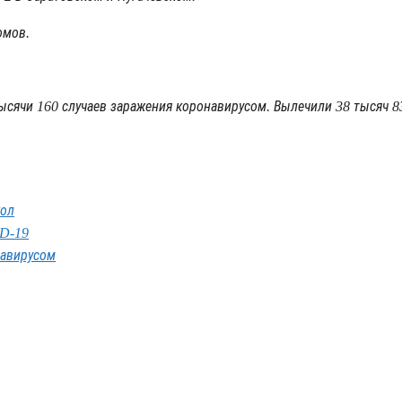
омов.
ысячи 160 случаев заражения коронавирусом. Вылечили 38 тысяч 83
кол
ID-19
навирусом