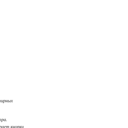
тирных
тра.
рает кнопки