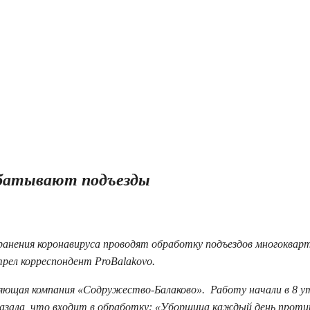
абатывают подъезды
ранения коронавируса проводят обработку подъездов многоквар
трел корреспондент ProBalakovo.
ляющая компания «Содружество-Балаково». Работу начали в 8 у
азала, что входит в обработку: «Уборщица каждый день проти