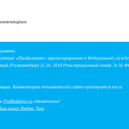
комментариев.
алаково.
здание «ПроБалаково» зарегистрировано в Федеральной службе 
аций (Роскомнадзор) 21.10. 2019 Регистрационный номер Эл № Ф
дакции. Комментарии пользователей сайта публикуются после
на
ProBalakovo.ru
обязательна!
Наш канал Яндекс Дзен