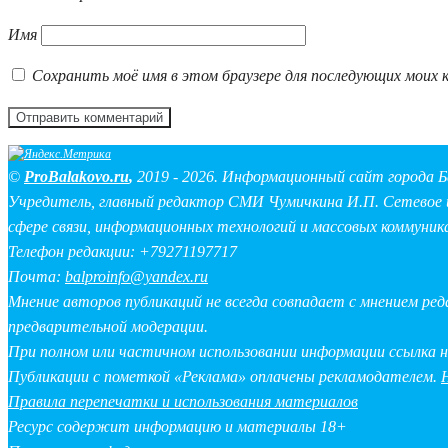
Имя
Сохранить моё имя в этом браузере для последующих моих 
©
ProBalakovo.ru
,
2019 - 2026. Информационный сайт города Б
Учредитель, главный редактор СМИ Чумичкина И.П. Сетевое и
сфере связи, информационных технологий и массовых коммуник
Телефон редакции: +79271197717
Почта:
balproinfo@yandex.ru
Мнение авторов публикаций не всегда совпадает с мнением ре
предварительной модерации.
При полном или частичном использовании информации ссылка 
Публикации с пометкой «Реклама» оплачены рекламодателем.
Правила перепечатки и использования материалов
Ресурс содержит информацию и материалы 18+