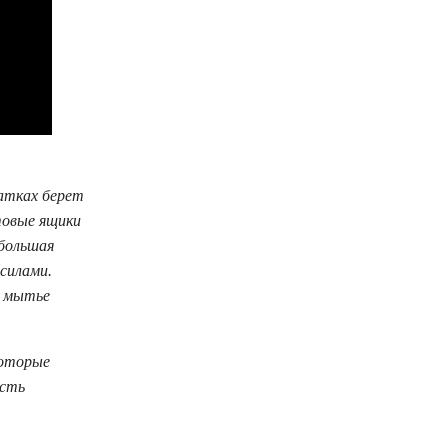
атках берет
товые ящики
 большая
силами.
ц мытье
которые
ость