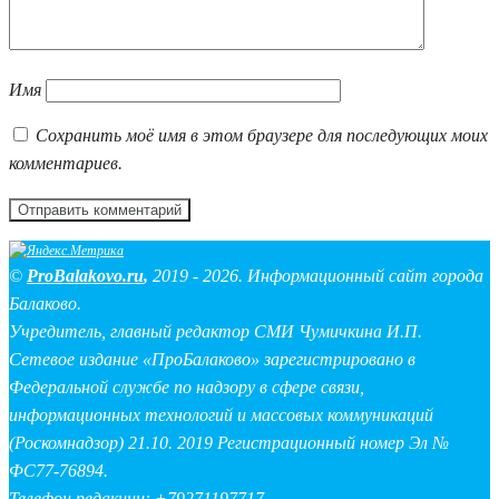
Имя
Сохранить моё имя в этом браузере для последующих моих
комментариев.
©
ProBalakovo.ru
,
2019 - 2026. Информационный сайт города
Балаково.
Учредитель, главный редактор СМИ Чумичкина И.П.
Сетевое издание «ПроБалаково» зарегистрировано в
Федеральной службе по надзору в сфере связи,
информационных технологий и массовых коммуникаций
(Роскомнадзор) 21.10. 2019 Регистрационный номер Эл №
ФС77-76894.
Телефон редакции: +79271197717