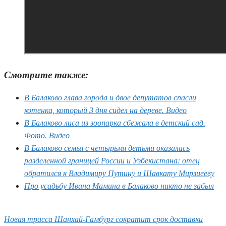
Смотрите также:
В Балаково глава города и двое депутатов спасли
котенка, который 3 дня сидел на дереве. Видео
В Балаково лиса из зоопарка сбежала в детский сад.
Фото. Видео
В Балаково семья с четырьмя детьми оказалась
разделенной границей России и Узбекистана: отец
обратился к Владимиру Путину и Шавкату Мирзиееву
Про усадьбу Ивана Мамина в Балаково никто не забыл
Новая трасса Шанхай-Гамбург сократит срок доставки