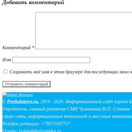
Добавить комментарий
Комментарий
*
Имя
Сохранить моё имя в этом браузере для последующих моих 
©
ProBalakovo.ru
,
2019 - 2026. Информационный сайт города Б
Учредитель, главный редактор СМИ Чумичкина И.П. Сетевое и
сфере связи, информационных технологий и массовых коммуник
Телефон редакции: +79271197717
Почта:
balproinfo@yandex.ru