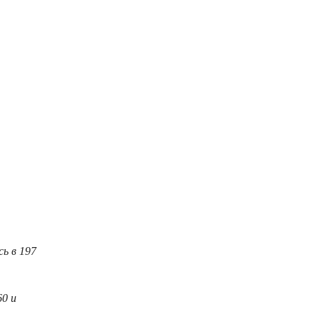
ь в 197
60 и