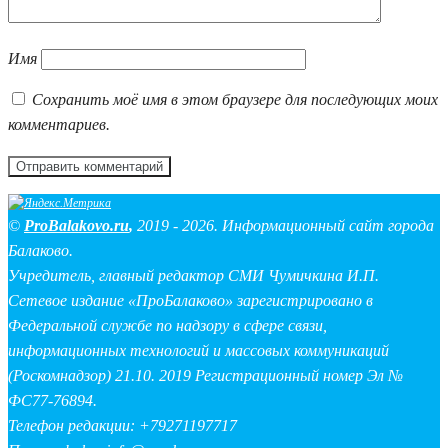
Имя
Сохранить моё имя в этом браузере для последующих моих
комментариев.
©
ProBalakovo.ru
,
2019 - 2026. Информационный сайт города
Балаково.
Учредитель, главный редактор СМИ Чумичкина И.П.
Сетевое издание «ПроБалаково» зарегистрировано в
Федеральной службе по надзору в сфере связи,
информационных технологий и массовых коммуникаций
(Роскомнадзор) 21.10. 2019 Регистрационный номер Эл №
ФС77-76894.
Телефон редакции: +79271197717