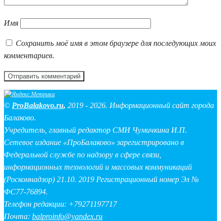
Имя
Сохранить моё имя в этом браузере для последующих моих
комментариев.
©
ProBalakovo.ru
,
2019 - 2026. Информационный сайт города
Балаково.
Учредитель, главный редактор СМИ Чумичкина И.П.
Сетевое издание «ПроБалаково» зарегистрировано в
Федеральной службе по надзору в сфере связи,
информационных технологий и массовых коммуникаций
(Роскомнадзор) 21.10. 2019 Регистрационный номер Эл №
ФС77-76894.
Телефон редакции: +79271197717
Почта:
balproinfo@yandex.ru