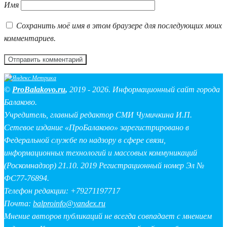
Имя
Сохранить моё имя в этом браузере для последующих моих
комментариев.
©
ProBalakovo.ru
,
2019 - 2026. Информационный сайт города
Балаково.
Учредитель, главный редактор СМИ Чумичкина И.П.
Сетевое издание «ПроБалаково» зарегистрировано в
Федеральной службе по надзору в сфере связи,
информационных технологий и массовых коммуникаций
(Роскомнадзор) 21.10. 2019 Регистрационный номер Эл №
ФС77-76894.
Телефон редакции: +79271197717
Почта:
balproinfo@yandex.ru
Мнение авторов публикаций не всегда совпадает с мнением