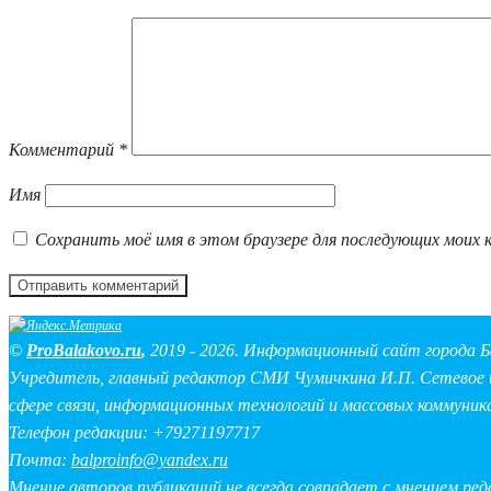
Комментарий
*
Имя
Сохранить моё имя в этом браузере для последующих моих 
©
ProBalakovo.ru
,
2019 - 2026. Информационный сайт города Б
Учредитель, главный редактор СМИ Чумичкина И.П. Сетевое и
сфере связи, информационных технологий и массовых коммуник
Телефон редакции: +79271197717
Почта:
balproinfo@yandex.ru
Мнение авторов публикаций не всегда совпадает с мнением ре