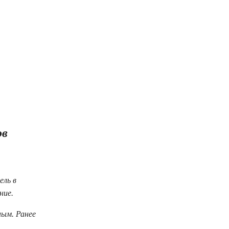
ов
ель в
ние.
ным. Ранее