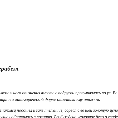
 грабеж
огольного опьянения вместе с подругой прогуливалась по ул. Во
нщины в категорической форме ответили ему отказом.
акомец подошел к заявительнице, сорвал с ее шеи золотую цепо
евшая обратилась в полицию. Возбуждено уголовное дело о граб