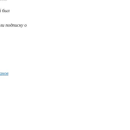
й был
ли подписку о
анов