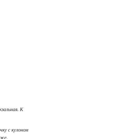
кзальная. К
чку с кулоном
еже.