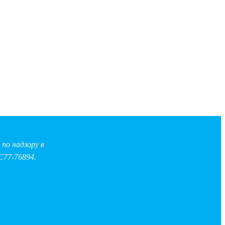
по надзору в
С77-76894.