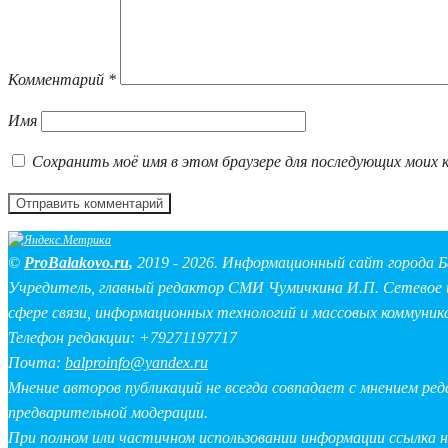
Комментарий
*
Имя
Сохранить моё имя в этом браузере для последующих моих 
©
ProBalakovo.ru
,
2019 - 2026. Информационный сайт города Б
Учредитель, главный редактор СМИ Чумичкина И.П. Сетевое и
сфере связи, информационных технологий и массовых коммуник
Телефон редакции: +79271197717
Почта:
balproinfo@yandex.ru
Мнение авторов публикаций не всегда совпадает с мнением ре
предварительной модерации.
При полном или частичном использовании информации ссылка 