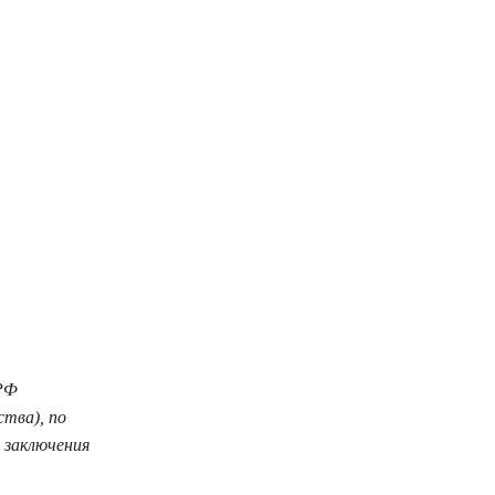
 РФ
ства), по
 заключения