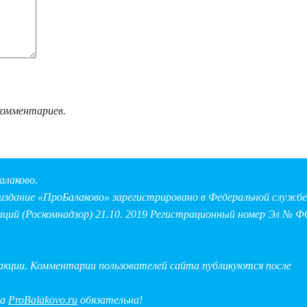
комментариев.
алаково.
здание «ПроБалаково» зарегистрировано в Федеральной службе 
аций (Роскомнадзор) 21.10. 2019 Регистрационный номер Эл № Ф
дакции. Комментарии пользователей сайта публикуются после
на
ProBalakovo.ru
обязательна!