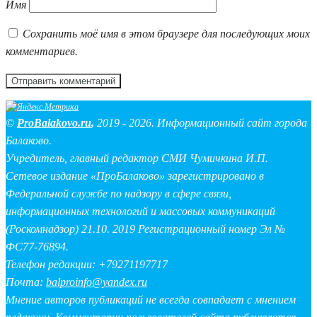
Имя
Сохранить моё имя в этом браузере для последующих моих
комментариев.
©
ProBalakovo.ru
,
2019 - 2026. Информационный сайт города
Балаково.
Учредитель, главный редактор СМИ Чумичкина И.П.
Сетевое издание «ПроБалаково» зарегистрировано в
Федеральной службе по надзору в сфере связи,
информационных технологий и массовых коммуникаций
(Роскомнадзор) 21.10. 2019 Регистрационный номер Эл №
ФС77-76894.
Телефон редакции: +79271197717
Почта:
balproinfo@yandex.ru
Мнение авторов публикаций не всегда совпадает с мнением