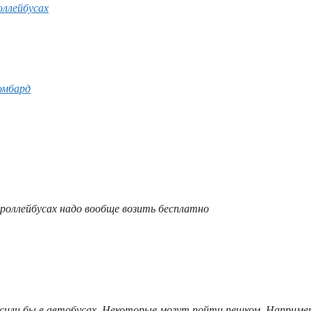
оллейбусах
омбард
роллейбусах надо вообще возить бесплатно
сили бы в автобусах. Некоторые могут пойти пешком. Например