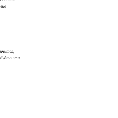
огие
ончится,
 будто эти