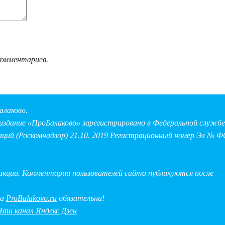
комментариев.
алаково.
здание «ПроБалаково» зарегистрировано в Федеральной службе 
аций (Роскомнадзор) 21.10. 2019 Регистрационный номер Эл № Ф
дакции. Комментарии пользователей сайта публикуются после
на
ProBalakovo.ru
обязательна!
Наш канал Яндекс Дзен