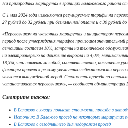
На пригородных маршрутах в границах Балаковского района стои
С 1 мая 2024 года изменяются регулируемые тарифы на перев
27 рублей до 32 рублей при безналичной оплате и с 30 рублей д
«Перевозчиком на указанных маршрутах и инициатором пересм
период после утверждения тарифов произошел значительный рос
автошины составил 10%, затраты на техническое обслуживан
на электроэнергию на движение выросла на 4,0%, минимальны
18,5%, что повлекло за собой, соответственно, повышение ур
факторы привели к резкому увеличению себестоимости перево
являются вынужденной мерой. Стоимость проезда по осталь
устанавливается перевозчиком», — сообщает администрация Б
Смотрите также:
В Балаково с января повысят стоимость проезда в автоб
Источник: В Балаково проезд на некоторых маршрутах п
В Балаково с сегодняшнего дня подорожал проезд