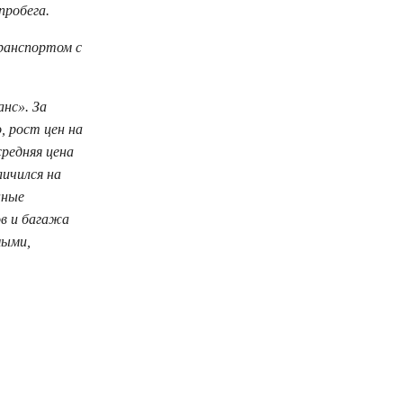
пробега.
ранспортом с
нс». За
, рост цен на
редняя цена
ичился на
нные
ов и багажа
мыми,