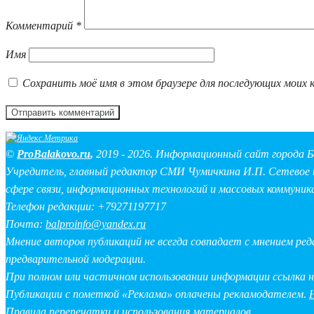
Комментарий
*
Имя
Сохранить моё имя в этом браузере для последующих моих 
©
ProBalakovo.ru
,
2019 - 2026. Информационный сайт города Б
Учредитель, главный редактор СМИ Чумичкина И.П. Сетевое и
сфере связи, информационных технологий и массовых коммуник
Телефон редакции: +79271197717
Почта:
balproinfo@yandex.ru
Мнение авторов публикаций не всегда совпадает с мнением ре
предварительной модерации.
При полном или частичном использовании информации ссылка 
Публикации с пометкой «Реклама» оплачены рекламодателем.
Правила перепечатки и использования материалов