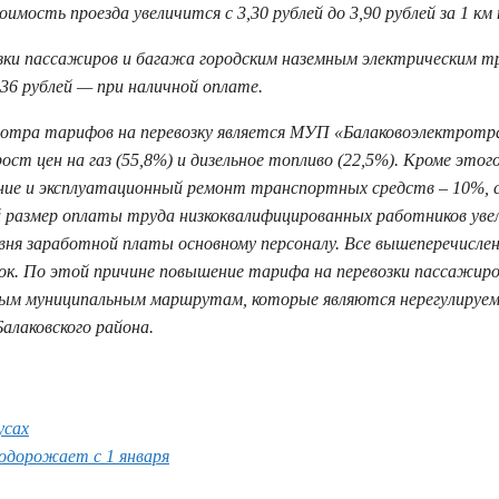
мость проезда увеличится с 3,30 рублей до 3,90 рублей за 1 км 
озки пассажиров и багажа городским наземным электрическим т
о 36 рублей — при наличной оплате.
отра тарифов на перевозку является МУП «Балаковоэлектротра
т цен на газ (55,8%) и дизельное топливо (22,5%). Кроме этого
ие и эксплуатационный ремонт транспортных средств – 10%, с
й размер оплаты труда низкоквалифицированных работников увел
овня заработной платы основному персоналу. Все вышеперечисле
зок. По этой причине повышение тарифа на перевозки пассажир
ным муниципальным маршрутам, которые являются нерегулируе
алаковского района.
усах
одорожает с 1 января