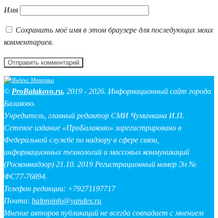
Имя
Сохранить моё имя в этом браузере для последующих моих
комментариев.
©
ProBalakovo.ru
,
2019 - 2026. Информационный сайт города
Балаково.
Учредитель, главный редактор СМИ Чумичкина И.П.
Сетевое издание «ПроБалаково» зарегистрировано в
Федеральной службе по надзору в сфере связи,
информационных технологий и массовых коммуникаций
(Роскомнадзор) 21.10. 2019 Регистрационный номер Эл №
ФС77-76894.
Телефон редакции: +79271197717
Почта:
balproinfo@yandex.ru
Мнение авторов публикаций не всегда совпадает с мнением