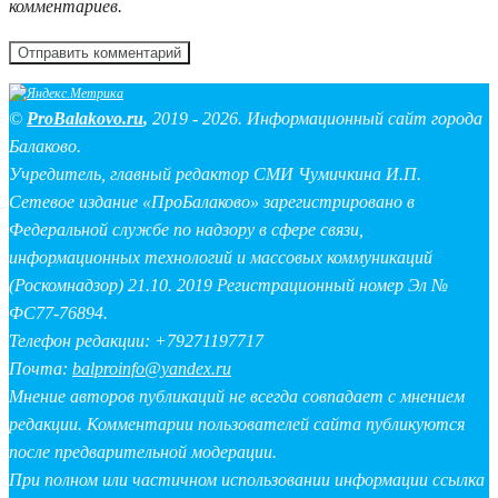
комментариев.
©
ProBalakovo.ru
,
2019 - 2026. Информационный сайт города
Балаково.
Учредитель, главный редактор СМИ Чумичкина И.П.
Сетевое издание «ПроБалаково» зарегистрировано в
Федеральной службе по надзору в сфере связи,
информационных технологий и массовых коммуникаций
(Роскомнадзор) 21.10. 2019 Регистрационный номер Эл №
ФС77-76894.
Телефон редакции: +79271197717
Почта:
balproinfo@yandex.ru
Мнение авторов публикаций не всегда совпадает с мнением
редакции. Комментарии пользователей сайта публикуются
после предварительной модерации.
При полном или частичном использовании информации ссылка