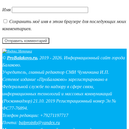
Имя
Сохранить моё имя в этом браузере для последующих моих
комментариев.
©
ProBalakovo.ru
,
2019 - 2026. Информационный сайт города
Балаково.
Учредитель, главный редактор СМИ Чумичкина И.П.
Сетевое издание «ПроБалаково» зарегистрировано в
Федеральной службе по надзору в сфере связи,
информационных технологий и массовых коммуникаций
(Роскомнадзор) 21.10. 2019 Регистрационный номер Эл №
ФС77-76894.
Телефон редакции: +79271197717
Почта:
balproinfo@yandex.ru