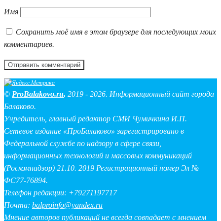
Имя
Сохранить моё имя в этом браузере для последующих моих
комментариев.
©
ProBalakovo.ru
,
2019 - 2026. Информационный сайт города
Балаково.
Учредитель, главный редактор СМИ Чумичкина И.П.
Сетевое издание «ПроБалаково» зарегистрировано в
Федеральной службе по надзору в сфере связи,
информационных технологий и массовых коммуникаций
(Роскомнадзор) 21.10. 2019 Регистрационный номер Эл №
ФС77-76894.
Телефон редакции: +79271197717
Почта:
balproinfo@yandex.ru
Мнение авторов публикаций не всегда совпадает с мнением