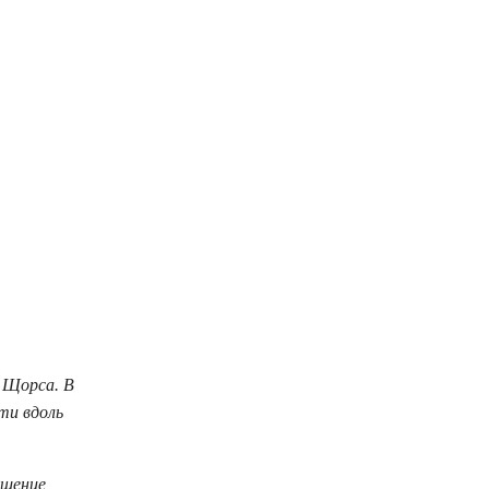
 Щорса. В
ти вдоль
ешение