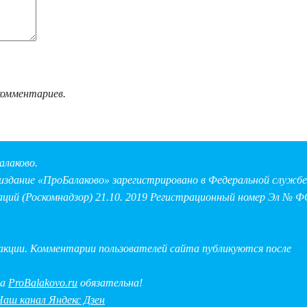
комментариев.
алаково.
здание «ПроБалаково» зарегистрировано в Федеральной службе 
аций (Роскомнадзор) 21.10. 2019 Регистрационный номер Эл № Ф
дакции. Комментарии пользователей сайта публикуются после
на
ProBalakovo.ru
обязательна!
Наш канал Яндекс Дзен