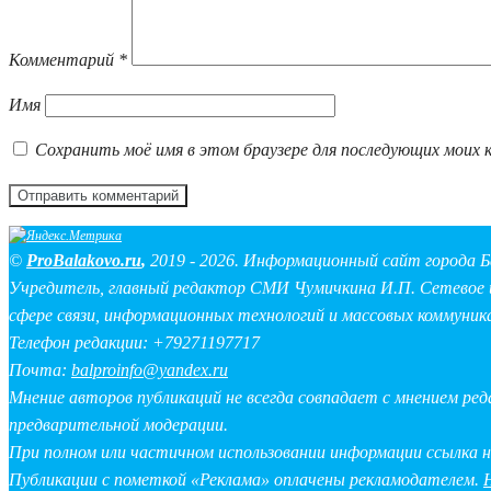
Комментарий
*
Имя
Сохранить моё имя в этом браузере для последующих моих 
©
ProBalakovo.ru
,
2019 - 2026. Информационный сайт города Б
Учредитель, главный редактор СМИ Чумичкина И.П. Сетевое и
сфере связи, информационных технологий и массовых коммуник
Телефон редакции: +79271197717
Почта:
balproinfo@yandex.ru
Мнение авторов публикаций не всегда совпадает с мнением ре
предварительной модерации.
При полном или частичном использовании информации ссылка 
Публикации с пометкой «Реклама» оплачены рекламодателем.