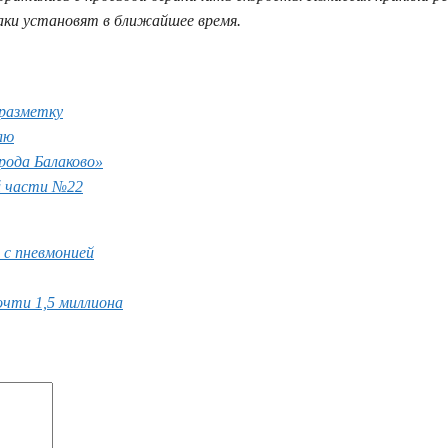
наки установят в ближайшее время.
 разметку
лю
рода Балаково»
й части №22
 с пневмонией
очти 1,5 миллиона