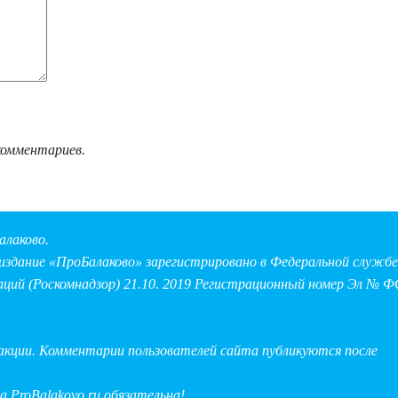
комментариев.
алаково.
здание «ПроБалаково» зарегистрировано в Федеральной службе 
аций (Роскомнадзор) 21.10. 2019 Регистрационный номер Эл № Ф
дакции. Комментарии пользователей сайта публикуются после
на
ProBalakovo.ru
обязательна!