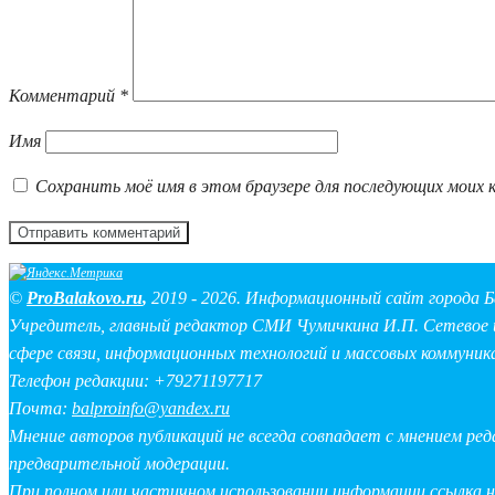
Комментарий
*
Имя
Сохранить моё имя в этом браузере для последующих моих 
©
ProBalakovo.ru
,
2019 - 2026. Информационный сайт города Б
Учредитель, главный редактор СМИ Чумичкина И.П. Сетевое и
сфере связи, информационных технологий и массовых коммуник
Телефон редакции: +79271197717
Почта:
balproinfo@yandex.ru
Мнение авторов публикаций не всегда совпадает с мнением ре
предварительной модерации.
При полном или частичном использовании информации ссылка 