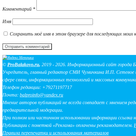
Комментарий
*
Имя
Сохранить моё имя в этом браузере для последующих моих 
©
ProBalakovo.ru
,
2019 - 2026. Информационный сайт города Б
Учредитель, главный редактор СМИ Чумичкина И.П. Сетевое и
сфере связи, информационных технологий и массовых коммуник
Телефон редакции: +79271197717
Почта:
balproinfo@yandex.ru
Мнение авторов публикаций не всегда совпадает с мнением ре
предварительной модерации.
При полном или частичном использовании информации ссылка 
Публикации с пометкой «Реклама» оплачены рекламодателем.
Правила перепечатки и использования материалов