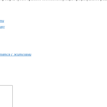
рти
шку
ретятся с жителями