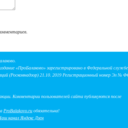
комментариев.
алаково.
здание «ПроБалаково» зарегистрировано в Федеральной службе 
аций (Роскомнадзор) 21.10. 2019 Регистрационный номер Эл № Ф
дакции. Комментарии пользователей сайта публикуются после
на
ProBalakovo.ru
обязательна!
Наш канал Яндекс Дзен