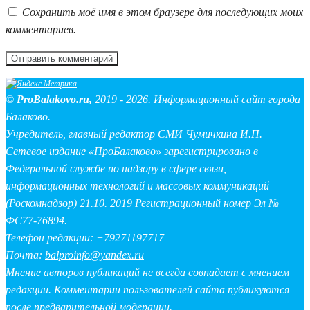
Сохранить моё имя в этом браузере для последующих моих
комментариев.
©
ProBalakovo.ru
,
2019 - 2026. Информационный сайт города
Балаково.
Учредитель, главный редактор СМИ Чумичкина И.П.
Сетевое издание «ПроБалаково» зарегистрировано в
Федеральной службе по надзору в сфере связи,
информационных технологий и массовых коммуникаций
(Роскомнадзор) 21.10. 2019 Регистрационный номер Эл №
ФС77-76894.
Телефон редакции: +79271197717
Почта:
balproinfo@yandex.ru
Мнение авторов публикаций не всегда совпадает с мнением
редакции. Комментарии пользователей сайта публикуются
после предварительной модерации.