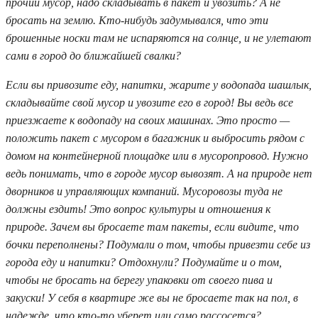
прочий мусор, надо складывать в пакет и увозить? А не
бросать на землю. Кто-нибудь задумывался, что эти
брошенные носки там не испаряются на солнце, и не улетают
сами в город до ближайшей свалки?
Если вы привозите еду, напитки, жарите у водопада шашлык,
складывайте свой мусор и увозите его в город! Вы ведь все
приезжаете к водопаду на своих машинах. Это просто —
положить пакет с мусором в багажник и выбросить рядом с
домом на контейнерной площадке или в мусоропровод. Нужно
ведь понимать, что в городе мусор вывозят. А на природе нет
дворников и управляющих компаний. Мусоровозы туда не
должны ездить! Это вопрос культуры и отношения к
природе. Зачем вы бросаете там пакеты, если видите, что
бочки переполнены? Подумали о том, чтобы привезти себе из
города еду и напитки? Отдохнули? Подумайте и о том,
чтобы не бросать на берегу упаковки от своего пива и
закуски! У себя в квартире же вы не бросаете так на пол, в
надежде, что кто-то уберет или само рассосется?