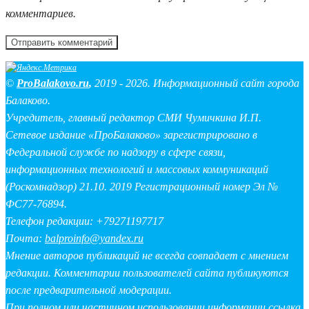
комментариев.
©
ProBalakovo.ru
,
2019 - 2026. Информационный сайт города
Балаково.
Учредитель, главный редактор СМИ Чумичкина И.П.
Сетевое издание «ПроБалаково» зарегистрировано в
Федеральной службе по надзору в сфере связи,
информационных технологий и массовых коммуникаций
(Роскомнадзор) 21.10. 2019 Регистрационный номер Эл №
ФС77-76894.
Телефон редакции: +79271197717
Почта:
balproinfo@yandex.ru
Мнение авторов публикаций не всегда совпадает с мнением
редакции. Комментарии пользователей сайта публикуются
после предварительной модерации.
При полном или частичном использовании информации ссылка