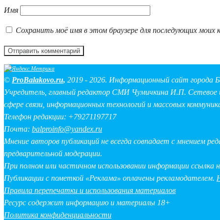
Имя
Сохранить моё имя в этом браузере для последующих моих 
©
ProBalakovo.ru
,
2019 - 2026. Информационный сайт города Б
Учредитель, главный редактор СМИ Чумичкина И.П. Сетевое и
сфере связи, информационных технологий и массовых коммуник
Телефон редакции: +79271197717
Почта:
balproinfo@yandex.ru
Мнение авторов публикаций не всегда совпадает с мнением ре
предварительной модерации.
При полном или частичном использовании информации ссылка 
Публикации с пометкой «Реклама» оплачены рекламодателем.
Правила перепечатки и использования материалов
Ресурс содержит информацию и материалы 18+
Политика конфиденциальности