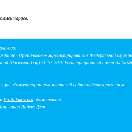
комментариев.
алаково.
здание «ПроБалаково» зарегистрировано в Федеральной службе 
аций (Роскомнадзор) 21.10. 2019 Регистрационный номер Эл № Ф
дакции. Комментарии пользователей сайта публикуются после
на
ProBalakovo.ru
обязательна!
Наш канал Яндекс Дзен