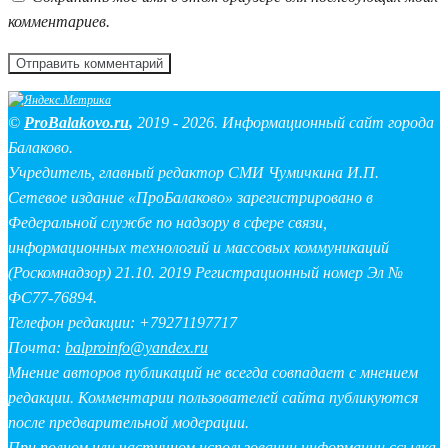
комментариев.
©
ProBalakovo.ru
,
2019 - 2026. Информационный сайт города
Балаково.
Учредитель, главный редактор СМИ Чумичкина И.П.
Сетевое издание «ПроБалаково» зарегистрировано в
Федеральной службе по надзору в сфере связи,
информационных технологий и массовых коммуникаций
(Роскомнадзор) 21.10. 2019 Регистрационный номер Эл №
ФС77-76894.
Телефон редакции: +79271197717
Почта:
balproinfo@yandex.ru
Мнение авторов публикаций не всегда совпадает с мнением
редакции. Комментарии пользователей сайта публикуются
после предварительной модерации.
При полном или частичном использовании информации ссылка