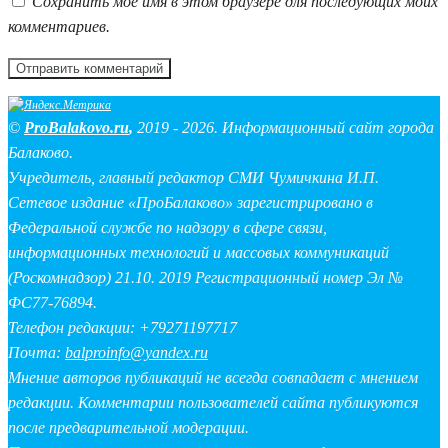
Сохранить моё имя в этом браузере для последующих моих
комментариев.
©
ProBalakovo.ru
,
2019 - 2026. Информационный сайт города
Балаково.
Учредитель, главный редактор СМИ Чумичкина И.П.
Сетевое издание «ПроБалаково» зарегистрировано в
Федеральной службе по надзору в сфере связи,
информационных технологий и массовых коммуникаций
(Роскомнадзор) 21.10. 2019 Регистрационный номер Эл №
ФС77-76894.
Телефон редакции: +79271197717
Почта:
balproinfo@yandex.ru
Мнение авторов публикаций не всегда совпадает с мнением
редакции. Комментарии пользователей сайта публикуются
после предварительной модерации.