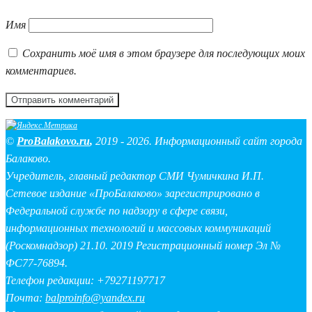
Имя
Сохранить моё имя в этом браузере для последующих моих
комментариев.
©
ProBalakovo.ru
,
2019 - 2026. Информационный сайт города
Балаково.
Учредитель, главный редактор СМИ Чумичкина И.П.
Сетевое издание «ПроБалаково» зарегистрировано в
Федеральной службе по надзору в сфере связи,
информационных технологий и массовых коммуникаций
(Роскомнадзор) 21.10. 2019 Регистрационный номер Эл №
ФС77-76894.
Телефон редакции: +79271197717
Почта:
balproinfo@yandex.ru