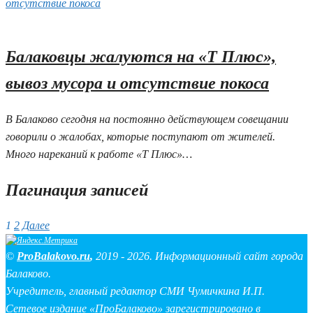
02.06.2026 10:28
Балаковцы жалуются на «Т Плюс»,
вывоз мусора и отсутствие покоса
В Балаково сегодня на постоянно действующем совещании
говорили о жалобах, которые поступают от жителей.
Много нареканий к работе «Т Плюс»…
Пагинация записей
1
2
Далее
©
ProBalakovo.ru
,
2019 - 2026. Информационный сайт города
Балаково.
Учредитель, главный редактор СМИ Чумичкина И.П.
Сетевое издание «ПроБалаково» зарегистрировано в