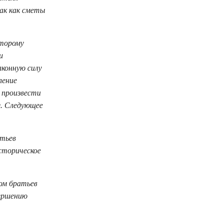
ак как сметы
оторому
и
аконную силу
ление
 произвести
я. Следующее
атьев
сторическое
ом братьев
вершению