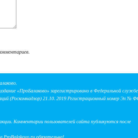
комментариев.
алаково.
здание «ПроБалаково» зарегистрировано в Федеральной службе 
аций (Роскомнадзор) 21.10. 2019 Регистрационный номер Эл № Ф
дакции. Комментарии пользователей сайта публикуются после
на
ProBalakovo.ru
обязательна!