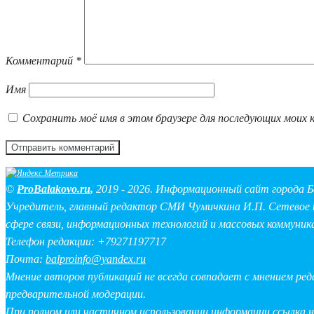
Комментарий
*
Имя
Сохранить моё имя в этом браузере для последующих моих 
©
ProBalakovo.ru
,
2019 - 2026. Информационный сайт города Б
Учредитель, главный редактор СМИ Чумичкина И.П. Сетевое и
сфере связи, информационных технологий и массовых коммуник
Телефон редакции: +79271197717
Почта:
balproinfo@yandex.ru
Мнение авторов публикаций не всегда совпадает с мнением ре
предварительной модерации.
При полном или частичном использовании информации ссылка 