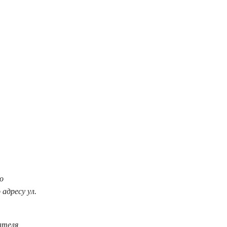
о
адресу ул.
ателя