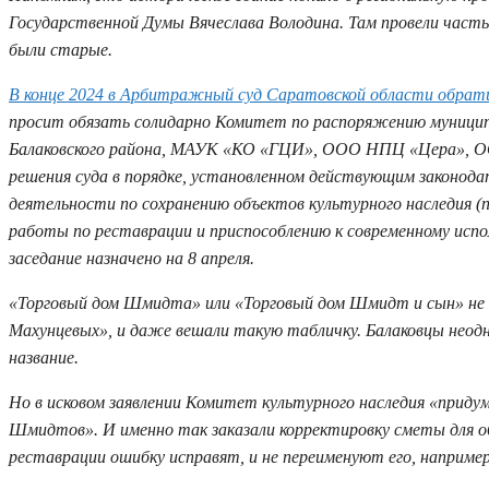
Государственной Думы Вячеслава Володина. Там провели част
были старые.
В конце 2024 в Арбитражный суд Саратовской области обрати
просит обязать солидарно Комитет по распоряжению муницип
Балаковского района, МАУК «КО «ГЦИ», ООО НПЦ «Цера», ООО 
решения суда в порядке, установленном действующим законода
деятельности по сохранению объектов культурного наследия (
работы по реставрации и приспособлению к современному испо
заседание назначено на 8 апреля.
«Торговый дом Шмидта» или «Торговый дом Шмидт и сын» не о
Махунцевых», и даже вешали такую табличку. Балаковцы неод
название.
Но в исковом заявлении Комитет культурного наследия «приду
Шмидтов». И именно так заказали корректировку сметы для 
реставрации ошибку исправят, и не переименуют его, наприме