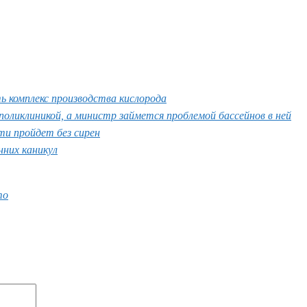
ь комплекс производства кислорода
ликлиникой, а министр займется проблемой бассейнов в ней
ти пройдет без сирен
нних каникул
то