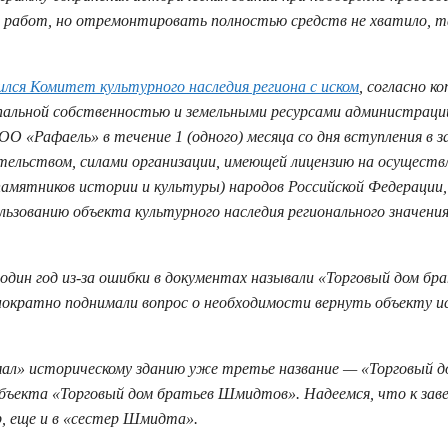
ь работ, но отремонтировать полностью средств не хватило, т
лся Комитет культурного наследия региона с иском
, согласно к
альной собственностью и земельными ресурсами администраци
«Рафаель» в течение 1 (одного) месяца со дня вступления в з
тельством, силами организации, имеющей лицензию на осуществ
памятников истории и культуры) народов Российской Федерации,
льзованию объекта культурного наследия регионального значени
дин год из-за ошибки в документах называли «Торговый дом бр
нократно поднимали вопрос о необходимости вернуть объекту и
мал» историческому зданию уже третье название — «Торговый д
объекта «Торговый дом братьев Шмидтов». Надеемся, что к за
р, еще и в «сестер Шмидта».